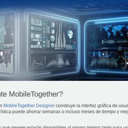
nte MobileTogether?
on
MobileTogether Designer
construye la interfaz gráfica de usua
erística puede ahorrar semanas o incluso meses de tiempo y me
 que genere estarán disponibles al mismo tiempo tanto para us