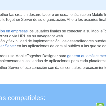
ther las crea un desarrollador o un usuario técnico en MobileT
ileTogether Server de su organización. Ahora los usuarios fina
ión en empresas
los usuarios finales se conectan a su MobileT
ether
o vía URL en su navegador web.
ón y flexibilidad de implementación, los desarrolladores pued
her Server
en las aplicaciones de cara al público a las que se 
llados usa MobileTogether Designer para
generar automáticamen
plementar en las tiendas de aplicaciones para cada plataform
ther Server ofrece conexión con datos centrales, procesamient
as compatibles: