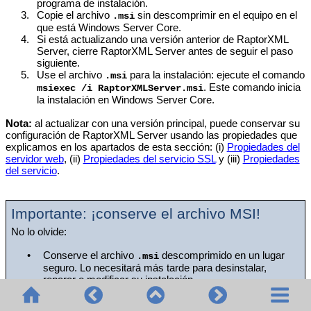
programa de instalación.
3.
Copie el archivo
sin descomprimir en el equipo en el
.msi
que está Windows Server Core.
4.
Si está actualizando una versión anterior de
RaptorXML
Server
, cierre
RaptorXML Server
antes de seguir el paso
siguiente.
5.
Use el archivo
para la instalación: ejecute el comando
.msi
. Este comando inicia
msiexec /i
RaptorXMLServer
.msi
la instalación en Windows Server Core.
Nota:
al actualizar con una versión principal, puede conservar su
configuración de
RaptorXML Server
usando las propiedades que
explicamos en los apartados de esta sección: (i)
Propiedades del
servidor web
, (ii)
Propiedades del servicio SSL
y (iii)
Propiedades
del servicio
.
Importante: ¡conserve el archivo MSI!
No lo olvide:
•
Conserve el archivo
descomprimido en un lugar
.msi
seguro. Lo necesitará más tarde para desinstalar,
reparar o modificar su instalación.
•
Si quiere cambiar el nombre del archivo MSI, debe
hacerlo antes de instalar
RaptorXML Server
.