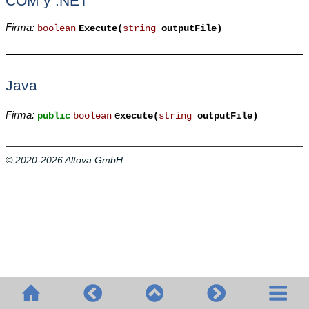
COM y .NET
Firma:
boolean
Execute(
string
outputFile)
Java
Firma:
e
public
boolean
xecute(
string
outputFile)
© 2020-2026 Altova GmbH