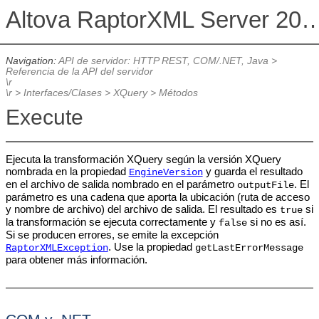
Altova RaptorXML Serv
Navigation:
API de servidor: HTTP REST, COM/.NET, Java
>
Referencia de la API del servidor
\r
\r
>
Interfaces/Clases
>
XQuery
>
Métodos
Execute
Ejecuta la transformación XQuery según la versión XQuery
nombrada en la propiedad
y guarda el resultado
EngineVersion
en el archivo de salida nombrado en el parámetro
. El
outputFile
parámetro es una cadena que aporta la ubicación (ruta de acceso
y nombre de archivo) del archivo de salida. El resultado es
si
true
la transformación se ejecuta correctamente y
si no es así.
false
Si se producen errores, se emite la excepción
. Use la propiedad
RaptorXMLException
getLastErrorMessage
para obtener más información.