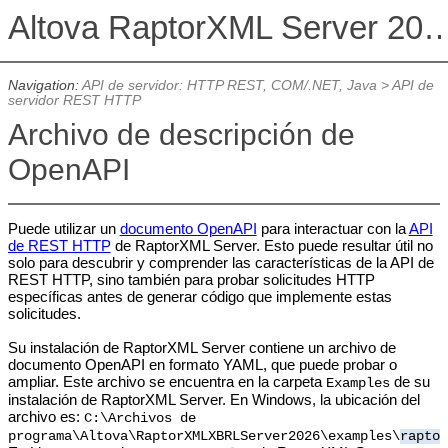
Altova RaptorXML Serv
Navigation:
API de servidor: HTTP REST, COM/.NET, Java
>
API de
servidor REST HTTP
Archivo de descripción de
OpenAPI
Puede utilizar un
documento OpenAPI
para interactuar con la
API
de REST HTTP
de RaptorXML Server. Esto puede resultar útil no
solo para descubrir y comprender las características de la API de
REST HTTP, sino también para probar solicitudes HTTP
específicas antes de generar código que implemente estas
solicitudes.
Su instalación de RaptorXML Server contiene un archivo de
documento OpenAPI en formato YAML, que puede probar o
ampliar. Este archivo se encuentra en la carpeta
de su
Examples
instalación de RaptorXML Server. En Windows, la ubicación del
archivo es:
C:\Archivos de
programa\Altova\RaptorXMLXBRLServer
2026
\examples\
raptor