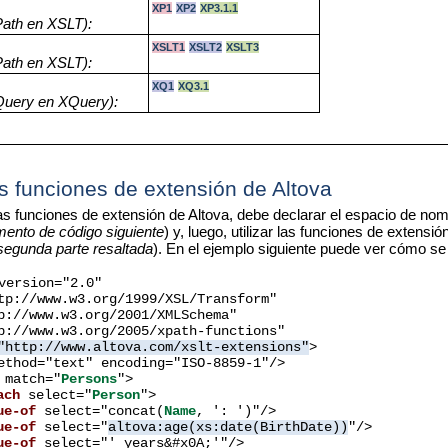
XP1
XP2
XP3.1
.1
Path en XSLT):
XSLT1
XSLT2
XSLT3
Path en XSLT):
XQ1
XQ3.1
Query en XQuery):
s funciones de extensión de Altova
las funciones de extensión de Altova, debe declarar el espacio de no
gmento de código siguiente
) y, luego, utilizar las funciones de exten
segunda parte resaltada
). En el ejemplo siguiente puede ver cómo se
ersion="2.0"
tp://www.w3.org/1999/XSL/Transform"
p://www.w3.org/2001/XMLSchema"
p://www.w3.org/2005/xpath-functions"
"http://www.altova.com/xslt-extensions"
>
thod="text" encoding="ISO-8859-1"/>
match="
Persons
">
ach
select="
Person
">
ue-of
select="concat(
Name
, ': ')"/>
ue-of
select="
altova:age(xs:date(BirthDate))
"/>
ue-of
select="' years&#x0A;'"/>