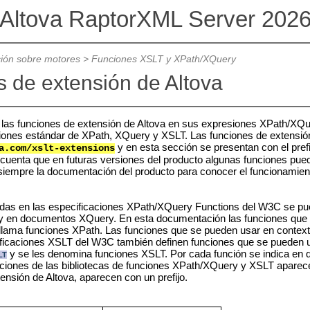
Altova RaptorXML Server 202
ión sobre motores
>
Funciones XSLT y XPath/XQuery
 de extensión de Altova
s las funciones de extensión de Altova en sus expresiones XPath/XQu
nciones estándar de XPath, XQuery y XSLT. Las funciones de extensió
y en esta sección se presentan con el prefi
a.com/xslt-extensions
cuenta que en futuras versiones del producto algunas funciones pu
 siempre la documentación del producto para conocer el funcionamien
idas en las especificaciones XPath/XQuery Functions del W3C se pue
 en documentos XQuery. En esta documentación las funciones que se
 llama funciones XPath. Las funciones que se pueden usar en contex
ficaciones XSLT del W3C también definen funciones que se pueden 
y se les denomina funciones XSLT. Por cada función se indica en
LT
ciones de las bibliotecas de funciones XPath/XQuery y XSLT aparecen
ensión de Altova, aparecen con un prefijo.