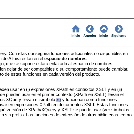
6
Inicio
Anterior
Inicio
Siguiente
ery. Con ellas conseguirá funciones adicionales no disponibles en
n de Altova están en el
espacio de nombres
jo
,
que se supone estará enlazado al espacio de nombres
eden dejar de ser compatibles o su comportamiento puede cambiar.
to de estas funciones en cada versión del producto.
den usar en (i) expresiones XPath en contextos XSLT y en (ii)
 pueden usar en el primer contexto (XPath en XSLT) llevan el
tos XQuery llevan el símbolo
y funcionan como funciones
XQ
usar en expresiones XPath en documentos XSLT. Estas funciones
 qué versión de XPath/XQuery y XSLT se puede usar (ver símbolos
 sin prefijo. Las funciones de extensión de otras bibliotecas, como