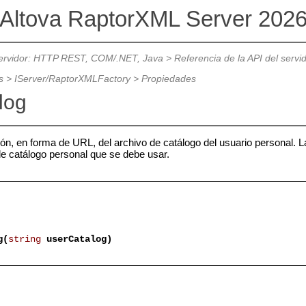
Altova RaptorXML Server 202
servidor: HTTP REST, COM/.NET, Java
>
Referencia de la API del servi
s
>
IServer/RaptorXMLFactory
>
Propiedades
log
ión, en forma de URL, del archivo de catálogo del usuario personal.
de catálogo personal que se debe usar.
g(
string
userCatalog)