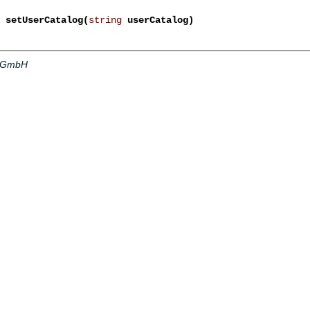
setUserCatalog(
string
userCatalog)
a GmbH