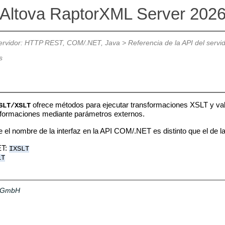
Altova RaptorXML Server 202
servidor: HTTP REST, COM/.NET, Java
>
Referencia de la API del servi
s
ofrece métodos para ejecutar transformaciones XSLT y va
SLT/XSLT
nsformaciones mediante parámetros externos.
 el nombre de la interfaz en la API COM/.NET es distinto que el de la
ET:
IXSLT
LT
a GmbH