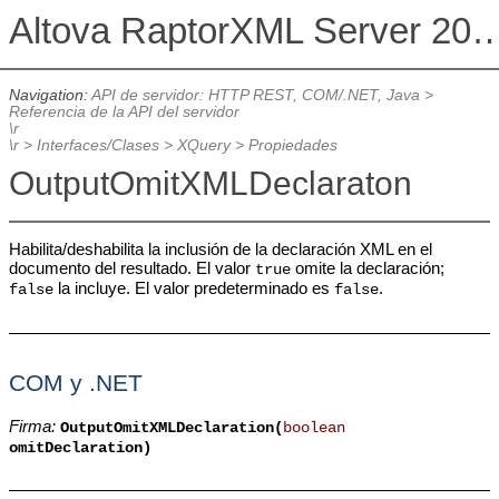
Altova RaptorXML Serv
Navigation:
API de servidor: HTTP REST, COM/.NET, Java
>
Referencia de la API del servidor
\r
\r
>
Interfaces/Clases
>
XQuery
>
Propiedades
OutputOmitXMLDeclaraton
Habilita/deshabilita la inclusión de la declaración XML en el
documento del resultado. El valor
omite la declaración;
true
la incluye. El valor predeterminado es
.
false
false
COM y .NET
Firma:
OutputOmitXMLDeclaration(
boolean
omitDeclaration)