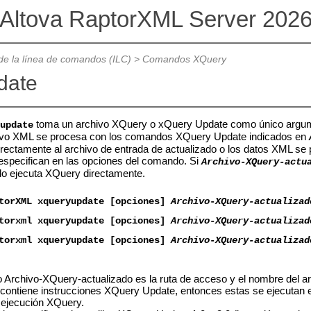
Altova RaptorXML Server 202
 de la línea de comandos (ILC)
>
Comandos XQuery
date
toma un archivo XQuery o xQuery Update como único argument
update
ivo XML se procesa con los comandos XQuery Update indicados en
irectamente al archivo de entrada de actualizado o los datos XML se 
 especifican en las opciones del comando. Si
Archivo
-
XQuery-actu
o ejecuta XQuery directamente.
torXML
xqueryupdate [opciones]
Archivo
-
XQuery-actualizad
torxml
xqueryupdate [opciones]
Archivo
-
XQuery-actualizad
torxml
xqueryupdate [opciones]
Archivo
-
XQuery-actualizad
 Archivo-XQuery-actualizado es la ruta de acceso y el nombre del a
o contiene instrucciones XQuery Update, entonces estas se ejecutan 
ejecución XQuery.