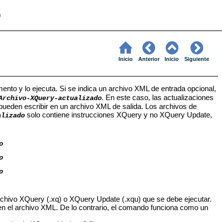
6
Inicio
Anterior
Inicio
Siguiente
o y lo ejecuta. Si se indica un archivo XML de entrada opcional,
. En este caso, las actualizaciones
Archivo
-
XQuery-actualizado
pueden escribir en un archivo XML de salida. Los archivos de
solo contiene instrucciones XQuery y no XQuery Update,
alizado
o
o
o
rchivo XQuery (.xq) o XQuery Update (.xqu) que se debe ejecutar.
en el archivo XML. De lo contrario, el comando funciona como un