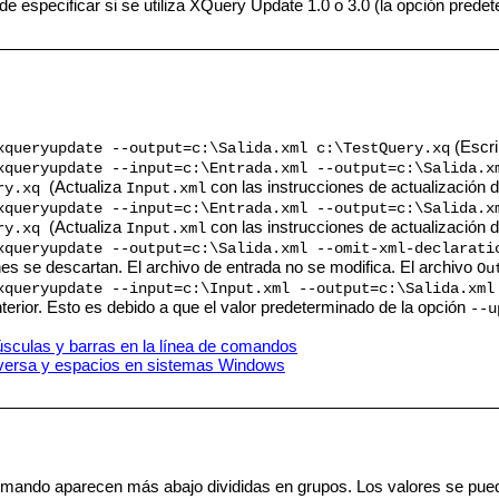
e especificar si se utiliza XQuery Update 1.0 o 3.0 (la opción pred
(Escri
queryupdate --output=c:\Salida.xml c:\TestQuery.xq
queryupdate --input=c:\Entrada.xml --output=c:\Salida.x
(Actualiza
con las instrucciones de actualización 
ery.xq
Input.xml
queryupdate --input=c:\Entrada.xml --output=c:\Salida.x
(Actualiza
con las instrucciones de actualización 
ery.xq
Input.xml
queryupdate --output=c:\Salida.xml --omit-xml-declarati
nes se descartan. El archivo de entrada no se modifica. El archivo
Ou
queryupdate --input=c:\Input.xml --output=c:\Salida.xml
terior. Esto es debido a que el valor predeterminado de la opción
--u
culas y barras en la línea de comandos
nversa y espacios en sistemas Windows
mando aparecen más abajo divididas en grupos. Los valores se puede