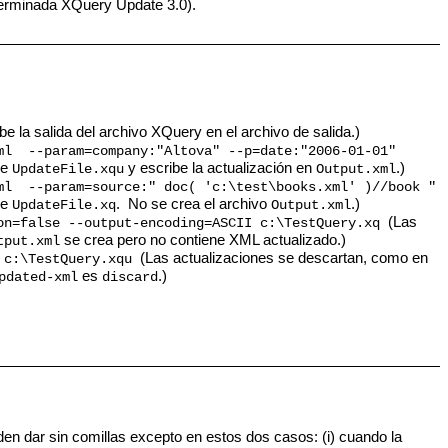
eterminada XQuery Update 3.0).
be la salida del archivo XQuery en el archivo de salida.)
ml --param=company:"Altova" --p=date:"2006-01-01"
de
y escribe la actualización en
.)
UpdateFile.xqu
Output.xml
ml --param=source:" doc( 'c:\test\books.xml' )//book "
de
. No se crea el archivo
.)
UpdateFile.xq
Output.xml
(Las
on=false --output-encoding=ASCII c:\TestQuery.xq
se crea pero no contiene XML actualizado.)
tput.xml
(Las actualizaciones se descartan, como en
 c:\TestQuery.xqu
es
.)
pdated-xml
discard
n dar sin comillas excepto en estos dos casos: (i) cuando la