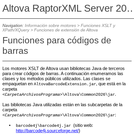
Altova RaptorXML Serv
Navigation:
Información sobre motores
>
Funciones XSLT y
XPath/XQuery
>
Funciones de extensión de Altova
Funciones para códigos de
barras
Los motores XSLT de Altova usan bibliotecas Java de terceros
para crear códigos de barras. A continuación enumeramos las
clases y los métodos públicos utilizados. Las clases se
empaquetan en
, que está en la
AltovaBarcodeExtension.jar
carpeta
.
<CarpetaArchivosPrograma>
\Altova\Common
2026
\jar
Las bibliotecas Java utilizadas están en las subcarpetas de la
carpeta
:
<CarpetaArchivosPrograma>
\Altova\Common
2026
\jar
•
(sitio web:
barcode4j\barcode4j.jar
http://barcode4j.sourceforge.net/
)