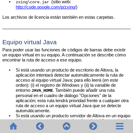
•
(sitio web:
zxing\core.jar
http://code.google.com/p/zxing/
)
Los archivos de licencia están también en estas carpetas.
Equipo virtual Java
Para poder usar las funciones de códigos de barras debe existir
un equipo virtual en su equipo. A continuación se describe cómo
encontrar la ruta de acceso a ese equipo.
•
Si está usando un producto de escritorio de Altova, la
aplicación intentará detectar automáticamente la ruta de
acceso al equipo virtual Java; para ello leerá (en este
orden): (i) el registro de Windows y (ii) la variable de
entorno
. También puede añadir una ruta
JAVA_HOME
personal en el cuadro de diálogo "Opciones" de la
aplicación; esta ruta tendrá prioridad frente a cualquier otra
ruta de acceso a un equipo virtual Java que se detecte
automáticamente.
•
Si está usando un producto servidor de Altova en un equipo
Windows, la ruta de acceso al equipo virtual Java se leerá
primero desde el registro de Windows; si esto no ocurre se
usa la
variable de entorno
.
JAVA_HOME