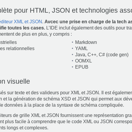
plète pour HTML, JSON et technologies ass
éditeur XML et JSON
.
Avcec une prise en charge de la tech
fie toutes les cases.
L’IDE inclut également des outils pour tr
mentent de plus en plus, y compris :
trielles
Markdown
s relationnelles
YAML
Java, C++, C# (code gen)
OOMXL
EPUB
on visuelle
és sur texte et des valideurs pour XML et JSON. Il est égalemen
on et la génération de schéma XSD et JSON qui permet aux déve
de données à la place de la syntaxe de schéma compliquée.
éditeurs de grille XML et JSON fournissent une représentation gra
t plus facile à comprendre que le code XML ou JSON correspond
nts longs et complexes.