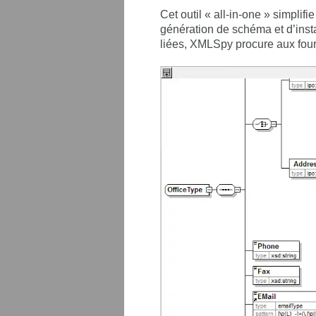
Cet outil « all-in-one » simplif
génération de schéma et d’insta
liées, XMLSpy procure aux fou