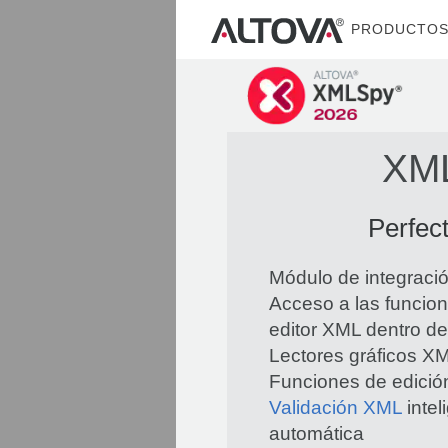
PRODUCTO
XML
Perfec
Módulo de integració
Acceso a las funcio
editor XML dentro de
Lectores gráficos X
Funciones de edició
Validación XML
intel
automática