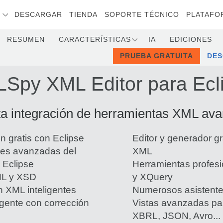
S
DESCARGAR
TIENDA
SOPORTE TÉCNICO
PLATAFO
RESUMEN
CARACTERÍSTICAS
IA
EDICIONES
PRUEBA GRATUITA
DE
Spy XML Editor para Ecl
ta integración de herramientas XML av
n gratis con Eclipse
Editor y generador g
nes avanzadas del
XML
 Eclipse
Herramientas profes
ML y XSD
y XQuery
n XML inteligentes
Numerosos asistente
igente con corrección
Vistas avanzadas p
XBRL, JSON, Avro...