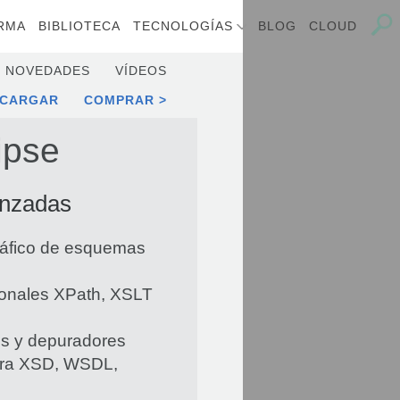
RMA
BIBLIOTECA
TECNOLOGÍAS
BLOG
CLOUD
NOVEDADES
VÍDEOS
SCARGAR
COMPRAR
ipse
anzadas
ráfico de esquemas
ionales XPath, XSLT
s y depuradores
ara XSD, WSDL,