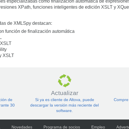
iones especializadas como finalización automática de expresion
resiones XPath, funciones inteligentes de edición XSLT y XQue
adas de XMLSpy destacan:
 función de finalización automática
L
y XSLT
lity
y XSLT
Actualizar
ción de
Si ya es cliente de Altova, puede
Compre 
rante 30
descargar la versión más reciente del
software.
a
Novedades
Programa de socios
Empleo
Advert