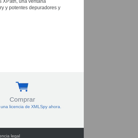
es XPath, una ventana
ry y potentes depuradores y
Comprar
una licencia de XMLSpy ahora.
encia legal