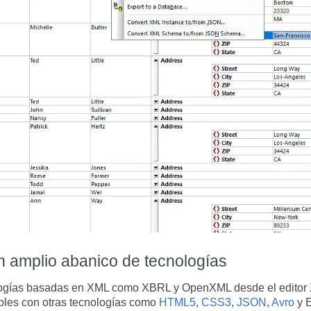
n amplio abanico de tecnologías
logías basadas en XML como XBRL y OpenXML desde el editor X
bles con otras tecnologías como
HTML5
,
CSS3
,
JSON
,
Avro
y 