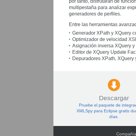
por tanto, disfrutarán de func
multipestaña para analizar exp
generadores de perfiles.
Entre las herramientas avanz
Generador XPath y XQuery con
Optimizador de velocidad XS
Asignación inversa XQuery 
Editor de XQuery Update Faci
Depuradores XPath, XQuery 
Descargar
Pruebe el paquete de integra
XMLSpy para Eclipse gratis du
días.
Compañí