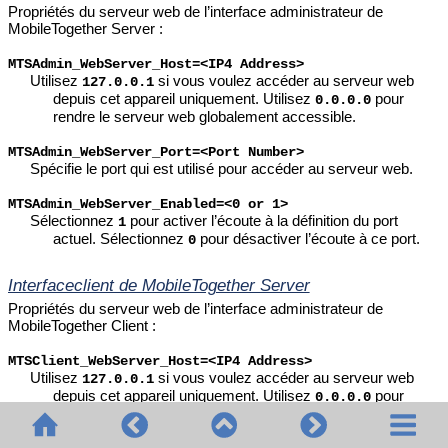
Propriétés du serveur web de l’interface administrateur de
MobileTogether Server :
MTSAdmin_WebServer_Host=<IP4 Address>
Utilisez
si vous voulez accéder au serveur web
127.0.0.1
depuis cet appareil uniquement. Utilisez
pour
0.0.0.0
rendre le serveur web globalement accessible.
MTSAdmin_WebServer_Port=<Port Number>
Spécifie le port qui est utilisé pour accéder au serveur web.
MTSAdmin_WebServer_Enabled=<0 or 1>
Sélectionnez
pour activer l’écoute à la définition du port
1
actuel. Sélectionnez
pour désactiver l’écoute à ce port.
0
Interfaceclient de MobileTogether Server
Propriétés du serveur web de l’interface administrateur de
MobileTogether Client :
MTSClient_WebServer_Host=<IP4 Address>
Utilisez
si vous voulez accéder au serveur web
127.0.0.1
depuis cet appareil uniquement. Utilisez
pour
0.0.0.0
rendre le serveur web globalement accessible.