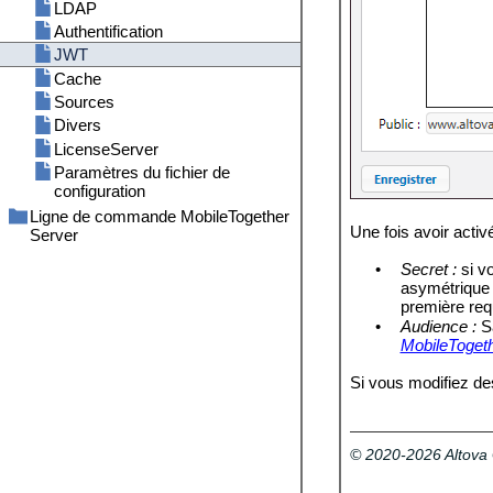
MobileTogether Server (Windows)
LDAP
Foire aux questions
Authentification
JWT
Cache
Sources
Divers
LicenseServer
Paramètres du fichier de
configuration
Ligne de commande MobileTogether
Une fois avoir activ
Server
addtorole
•
Secret :
si vo
applicationid
asymétrique (
assignlicense
première re
•
Audience :
Sa
createcontainer
MobileToget
createrole
createuser
Si vous modifiez de
debug
deploy
exportresourcestrings
© 2020-2026 Altov
grant