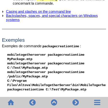
concernant la commande.
Casing and slashes on the command line
Backslashes, spaces, and special characters on Windows
systems
Exemples
Exemples de commande
:
packagecreationtime
mobiletogetherserver
packagecreationtime
MyPackage.mtp
mobiletogetherserver
packagecreationtime
C:\Test\MyPackage.mtp
mobiletogetherserver
packagecreationtime
/public/MyPackage.mtp
C:\Program
Files\Altova\MobileTogetherServer\bin\MobileTogerher
packagecreationtime C:\Test\MyPackage.mtp