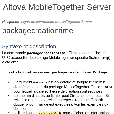
Altova MobileTogether Server
Navigation:
Ligne de commande MobileTogether Server
packagecreationtime
Syntaxe et description
La commande
affiche la date et l'heure
packagecreationtime
UTC auxquelles le package MobileTogether spécifié (fichier
)
.mtp
a été créé.
mobiletogetherserver
packagecreationtime
Package
•
L'argument
est obligatoire et
indique le chemin
Package
d'accès et le nom du package MobileTogether (
fichier
)
.mtp
pour lequel la date et l'heure de création sont requises.
•
Le chemin d'accès au fichier peut être absolu ou relatif. Si
relatif, le chemin est relatif au répertoire actuel (à partir
duquel la commande est exécutée). Voir les exemples ci-
dessous.
•
Utiliser l'option
pour afficher les informations
--h, --help