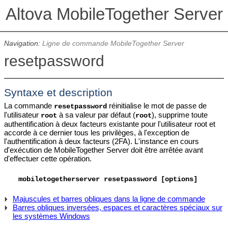
Altova MobileTogether Server
Navigation:
Ligne de commande MobileTogether Server
resetpassword
Syntaxe et description
La commande
réinitialise le mot de passe de
resetpassword
l'utilisateur
à sa valeur par défaut (
), supprime toute
root
root
authentification à deux facteurs existante pour l'utilisateur root et
accorde à ce dernier tous les privilèges, à l'exception de
l'authentification à deux facteurs (2FA). L'instance en cours
d'exécution de MobileTogether Server doit être arrêtée avant
d'effectuer cette opération.
mobiletogetherserver
resetpassword [options]
Majuscules et barres obliques dans la ligne de commande
Barres obliques inversées, espaces et caractères spéciaux sur
les systèmes Windows