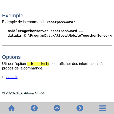
Exemple
Exemple de la commande
:
resetpassword
mobiletogetherserver
resetpassword --
datadir=C:\ProgramData\Altova\
MobileTogetherServer
\m
Options
Utiliser l'option
pour afficher des informations à
--h, --help
propos de la commande.
datadir
© 2020-2026 Altova GmbH