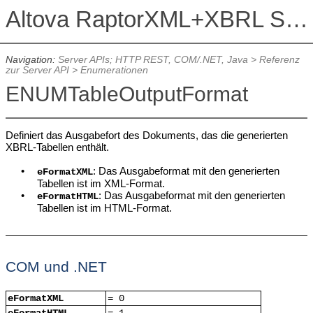
Altova RaptorXML+XBRL Server 2026
Navigation:
Server APIs; HTTP REST, COM/.NET, Java
>
Referenz
zur Server API
>
Enumerationen
ENUMTableOutputFormat
Definiert das Ausgabefort des Dokuments, das die generierten
XBRL-Tabellen enthält.
•
: Das Ausgabeformat mit den generierten
eFormatXML
Tabellen ist im XML-Format
.
•
: Das Ausgabeformat mit den generierten
eFormatHTML
Tabellen ist im HTML-Format
.
COM und .NET
eFormatXML
= 0