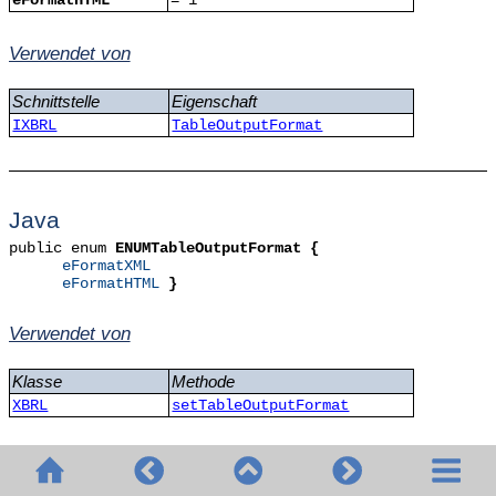
eFormatHTML
= 1
Verwendet von
Schnittstelle
Eigenschaft
IXBRL
TableOutputFormat
Java
public enum
ENUMTableOutputFormat {
eFormatXML
eFormatHTML
}
Verwendet von
Klasse
Methode
XBRL
setTableOutputFormat
© 2020-2026 Altova GmbH