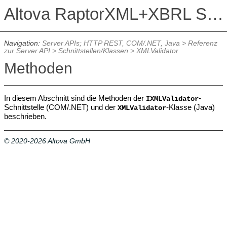
Altova RaptorXML+XBRL Server 2026
Navigation:
Server APIs; HTTP REST, COM/.NET, Java
>
Referenz
zur Server API
>
Schnittstellen/Klassen
>
XMLValidator
Methoden
In diesem Abschnitt sind die Methoden der
-
IXMLValidator
Schnittstelle (COM/.NET) und der
-Klasse (Java)
XMLValidator
beschrieben.
© 2020-2026 Altova GmbH