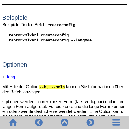
Beispiele
Beispiele für den Befehl
:
createconfig
raptorxmlxbrl createconfig
raptorxmlxbrl createconfig --lang=de
Optionen
lang
Mit Hilfe der Option
können Sie Informationen über
--h, --help
den Befehl anzeigen.
Optionen werden in ihrer kurzen Form (falls verfügbar) und in ihrer
langen Form aufgelistet. Für die kurze und die lange Form können
ein oder zwei Bindestriche verwendet werden. Eine Option kann,
muss aber keinen Wert erhalten. Eine Option, die einen Wert
erhält, wird folgendermaßen geschrieben:
. Werte
--option=wert
können außer in zwei Fällen ohne Anführungszeichen definiert