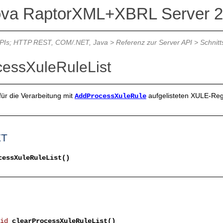
ova RaptorXML+XBRL Server 
APIs; HTTP REST, COM/.NET, Java
>
Referenz zur Server API
>
Schnitt
cessXuleRuleList
 für die Verarbeitung mit
aufgelisteten XULE-Reg
AddProcessXuleRule
ET
cessXuleRuleList()
id
clearProcessXuleRuleList()