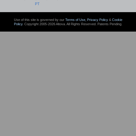
PT
Use of this site is governed by our
Terms of Use,
Privacy Policy
&
Cookie
Policy
. Copyright 2005-2026 Altova. All Rights Reserved. Patents Pending.