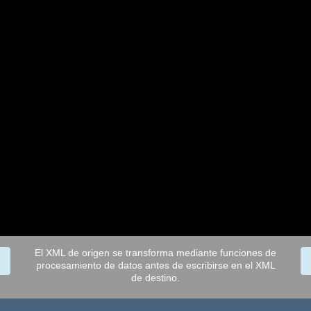
El XML de origen se transforma mediante funciones de
procesamiento de datos antes de escribirse en el XML
de destino.