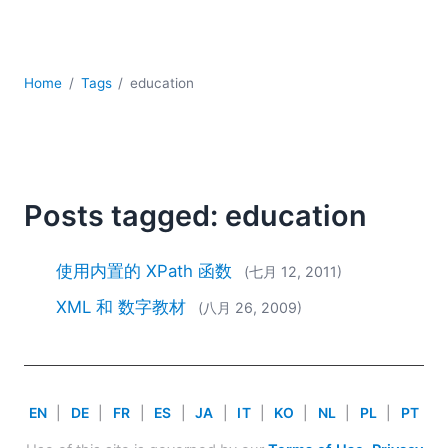
YAML
云
低代码 + 无代码
发展
Home
Tags
education
合规解决方案
数据库 + SQL
数据集成
服务器软件
Posts tagged: education
移动应用开发
2026
使用内置的 XPath 函数
(七月 12, 2011)
2025
2024
XML 和 数字教材
(八月 26, 2009)
2023
2022
2021
2020
EN
|
DE
|
FR
|
ES
|
JA
|
IT
|
KO
|
NL
|
PL
|
PT
2019