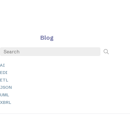
Blog
AI
EDI
ETL
JSON
UML
XBRL
XML
XPath + XQuery
XSL