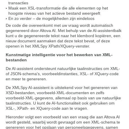
transacties
Maak een XSL-transformatie die alle elementen op het
hoogste niveau van het actieve bestand weergeeft
En zo verder – de mogelijkheden zijn eindeloos
De code die overeenkomt met uw vraag wordt automatisch
gegenereerd door Altova AI. Met behulp van de AI-assistentbalk
kunt u de gegenereerde tekst naar het klembord kopiëren, een
nieuw document aanmaken dat deze tekst bevat, of deze
openen in het XMLSpy XPath/XQuery-venster.
Kunstmatige intelligentie voor het bewerken van XML-
bestanden
De AI-assistent ondersteunt natuurlijke taalinstructies om XML-
of JSON-schema's, voorbeeldinstanties, XSL- of XQuery-code
en meer te genereren.
De XMLSpy AI-assistent is uitstekend voor het genereren van
XSD-bestanden, voorbeeld-XML-documenten en zelfs
voorbeeld-XML-gegevens, allemaal op basis van uw natuurlijke
taalinstructies. U kunt de AI-functionaliteit ook gebruiken om
XSL-, XPath- en XQuery-code aan te vragen.
Hieronder volgt een voorbeeld van een vraag die aan Altova AI
wordt gesteld, waarbij wordt gevraagd om een XML-schema te
genereren voor het opslaan van personeelsgegevens, samen