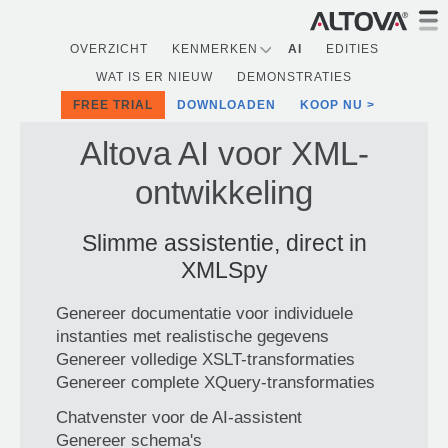
OVERZICHT
KENMERKEN
AI
EDITIES
WAT IS ER NIEUW
DEMONSTRATIES
FREE TRIAL
DOWNLOADEN
KOOP NU
Altova AI voor XML-
ontwikkeling
Slimme assistentie, direct in
XMLSpy
Genereer documentatie voor individuele
instanties met realistische gegevens
Genereer volledige XSLT-transformaties
Genereer complete XQuery-transformaties
Chatvenster voor de AI-assistent
Genereer schema's