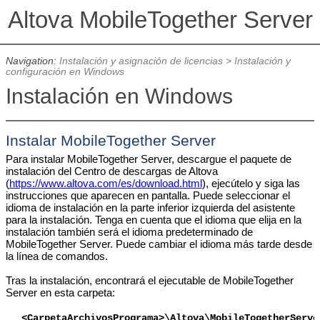
Altova MobileTogether Server
Navigation:
Instalación y asignación de licencias
>
Instalación y
configuración en Windows
Instalación en Windows
Instalar
MobileTogether Server
Para instalar MobileTogether Server, descargue el paquete de
instalación del Centro de descargas de Altova
(
https://www.altova.com/es/download.html
), ejecútelo y siga las
instrucciones que aparecen en pantalla. Puede seleccionar el
idioma de instalación en la parte inferior izquierda del asistente
para la instalación. Tenga en cuenta que el idioma que elija en la
instalación también será el idioma predeterminado de
MobileTogether Server. Puede cambiar el idioma más tarde desde
la línea de comandos.
Tras la instalación, encontrará el ejecutable de MobileTogether
Server en esta carpeta:
<CarpetaArchivosPrograma>\Altova\
MobileTogetherServe