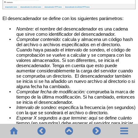
El desencadenador se define con los siguientes parámetros:
•
Nombre:
el nombre del desencadenador es una cadena
que sirve como identificador del desencadenador.
•
Comprobar contenido:
calcula y almacena un código hash
del archivo o archivos especificados en el directorio.
Cuando haya pasado el intervalo de sondeo, el código de
comprobación se vuelve a calcular y se compara con los
valores almacenados. Si son diferentes, se inicia el
desencadenador. Tenga en cuenta que esto puede
aumentar considerablemente la carga del servidor cuando
se comprueba un directorio. El desencadenador también
se inicia si se ha añadido un nuevo archivo al directorio o si
alguna fecha ha cambiado.
•
Comprobar fecha de modificación:
comprueba la marca de
tiempo de la última modificación. Si ha cambiado, entonces
se inicia el desencadenador.
•
Intervalo de sondeo:
e
specifica la frecuencia (en segundos)
con la que se sondeará el archivo o directorio.
•
Esperar X segundos a que termine: a
quí se define cuánto
tiempo (en segundos) debe esperar el servidor para iniciar
el siguiente servicio.
•
Inicio, Expiración (opcional):
define, respectivamente, la