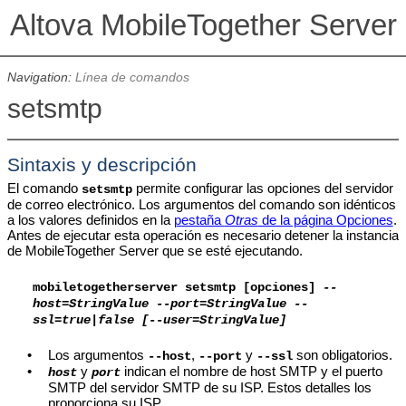
Altova MobileTogether Server
Navigation:
Línea de comandos
setsmtp
Sintaxis
y descripción
El comando
permite configurar las opciones del servidor
setsmtp
de correo electrónico. Los argumentos del comando son idénticos
a los valores definidos en la
pestaña
Otras
de la página Opciones
.
Antes de ejecutar esta operación es necesario detener la instancia
de MobileTogether Server que se esté ejecutando.
mobiletogetherserver
setsmtp [opciones]
--
host=StringValue --port=StringValue --
ssl=true|false [--user=StringValue]
•
Los argumentos
,
y
son obligatorios.
--host
--port
--ssl
•
y
indican el nombre de host SMTP y el puerto
host
port
SMTP del servidor SMTP de su ISP. Estos detalles los
proporciona su ISP.