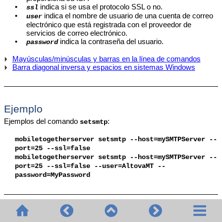
•
indica si se usa el protocolo SSL o no.
ssl
•
indica el nombre de usuario de una cuenta de correo
user
electrónico que está registrada con el proveedor de
servicios de correo electrónico.
•
indica la contraseña del usuario.
password
Mayúsculas/minúsculas y barras en la línea de comandos
Barra diagonal inversa y espacios en sistemas Windows
Ejemplo
Ejemplos del comando
:
setsmtp
mobiletogetherserver
setsmtp --host=mySMTPServer --
port=25 --ssl=false
mobiletogetherserver
setsmtp --host=mySMTPServer --
port=25 --ssl=false --user=AltovaMT --
password=MyPassword
Opciones