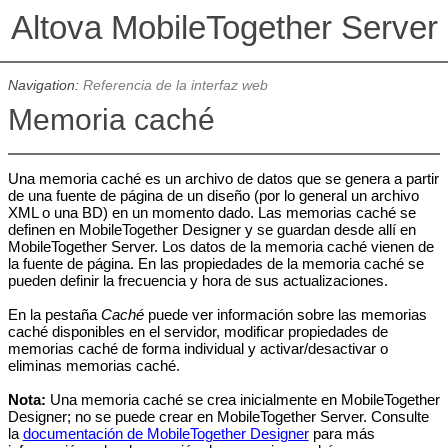
Altova MobileTogether Server
Navigation:
Referencia de la interfaz web
Memoria caché
Una memoria caché es un archivo de datos que se genera a partir
de una fuente de página de un diseño (por lo general un archivo
XML o una BD) en un momento dado. Las memorias caché se
definen en MobileTogether Designer y se guardan desde allí en
MobileTogether Server. Los datos de la memoria caché vienen de
la fuente de página. En las propiedades de la memoria caché se
pueden definir la frecuencia y hora de sus actualizaciones.
En la pestaña
Caché
puede ver información sobre las memorias
caché disponibles en el servidor, modificar propiedades de
memorias caché de forma individual y activar/desactivar o
eliminas memorias caché.
Nota:
Una
memoria caché se crea inicialmente en
MobileTogether
Designer
; no se puede crear en
MobileTogether Server
. Consulte
la
documentación de MobileTogether Designer
para más