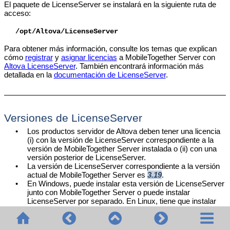
El paquete de LicenseServer se instalará en la siguiente ruta de
acceso:
/opt/Altova/LicenseServer
Para obtener más información, consulte los temas que explican
cómo
registrar
y
asignar licencias
a MobileTogether Server con
Altova LicenseServer
. También encontrará información más
detallada en la
documentación de LicenseServer
.
Versiones de LicenseServer
•
Los productos servidor de Altova deben tener una licencia
(i) con la versión de
LicenseServer
correspondiente a la
versión de
MobileTogether Server
instalada o (ii) con una
versión posterior de
LicenseServer
.
•
La versión de LicenseServer correspondiente a la versión
actual de MobileTogether Server es
3.19
.
•
En Windows, puede instalar esta versión de LicenseServer
junto con MobileTogether Server o puede instalar
LicenseServer por separado. En Linux, tiene que instalar
LicenseServer por separado.
•
Antes de instalar una versión nueva de LicenseServer, es
necesario desinstalar versiones anteriores.