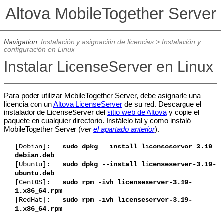
Altova MobileTogether Server
Navigation:
Instalación y asignación de licencias
>
Instalación y
configuración en Linux
Instalar LicenseServer en Linux
Para poder utilizar MobileTogether Server, debe asignarle una
licencia con un
Altova LicenseServer
de su red. Descargue el
instalador de LicenseServer del
sitio web de Altova
y copie el
paquete en cualquier directorio. Instálelo tal y como instaló
MobileTogether Server (
ver
el apartado anterior
).
[Debian]:
sudo dpkg --install licenseserver-
3.19
-
debian.deb
[Ubuntu]:
sudo dpkg --install licenseserver-
3.19
-
ubuntu.deb
[CentOS]:
sudo rpm -ivh licenseserver-
3.19
-
1.x86_64.rpm
[RedHat]:
sudo rpm -ivh licenseserver-
3.19
-
1.x86_64.rpm