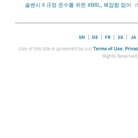
솔벤시 II 규정 준수를 위한 XBRL, 복잡함 없이
(
EN
|
DE
|
FR
|
ES
|
JA
Use of this site is governed by our
Terms of Use
,
Privac
Rights Reserved