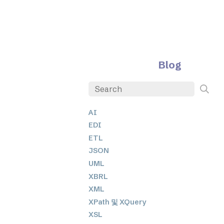
Blog
AI
EDI
ETL
JSON
UML
XBRL
XML
XPath 및 XQuery
XSL