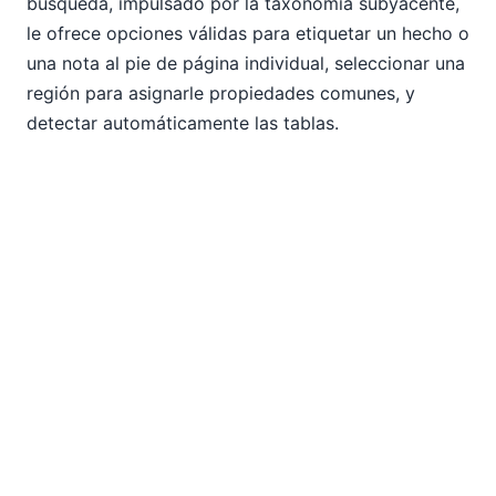
búsqueda, impulsado por la taxonomía subyacente,
le ofrece opciones válidas para etiquetar un hecho o
una nota al pie de página individual, seleccionar una
región para asignarle propiedades comunes, y
detectar automáticamente las tablas.
A medida que trabaja, el panel de detalles muestra
las propiedades de cada elemento etiquetado, las
regiones creadas en el documento, las notas al pie
creadas en el documento y los roles de enlace
definidos por la taxonomía. En ese panel, la pestaña
"Roles de enlace" le permite ver qué etiquetas se
han asignado y cuáles quedan pendientes, y puede
navegar rápidamente a cualquier elemento haciendo
clic en él.
Una vez que haya terminado de etiquetar sus datos
ESEF, haga clic en "Exportar" y la herramienta de