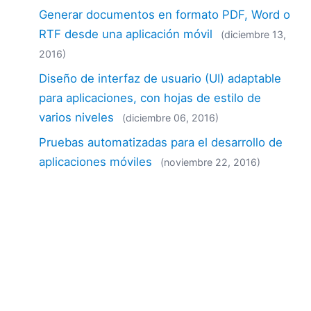
Generar documentos en formato PDF, Word o
RTF desde una aplicación móvil
(diciembre 13,
2016)
Diseño de interfaz de usuario (UI) adaptable
para aplicaciones, con hojas de estilo de
varios niveles
(diciembre 06, 2016)
Pruebas automatizadas para el desarrollo de
aplicaciones móviles
(noviembre 22, 2016)
Escanear ahora: Códigos de barras en
aplicaciones móviles
(noviembre 17, 2016)
MobileTogether incorpora códigos de barras,
pruebas automatizadas y otras
funcionalidades
(noviembre 09, 2016)
¿Asistirá a Oracle OpenWorld o a Microsoft