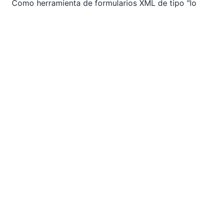
Como herramienta de formularios XML de tipo "lo
que ves es lo que obtienes" (WYSIWYG) para
usuarios empresariales, Altova
Authentic
ofrece una
vía clara para migrar desde InfoPath. Al igual que
InfoPath, Authentic protege a los usuarios de la
estructura XML subyacente de cada formulario,
permitiéndoles centrarse en el contenido y la
introducción de datos.