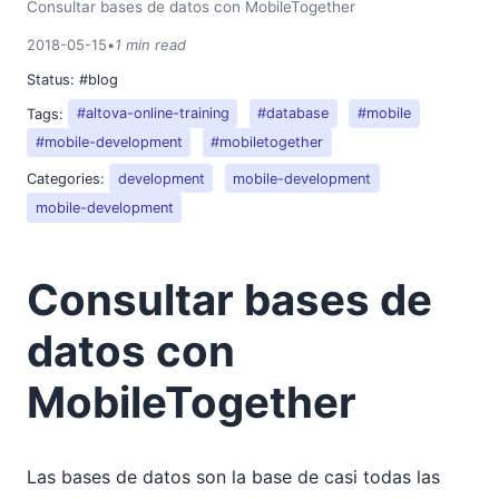
Consultar bases de datos con MobileTogether
2018
02
2018-05-15
•
1 min read
03
Status:
#blog
04
Tags:
#altova-online-training
#database
#mobile
05
#mobile-development
#mobiletogether
La única herramienta para desarrolladores de JSON
Categories:
development
mobile-development
que necesitará
mobile-development
Automatizar la generación de informes de diferencias
Consultar bases de datos con MobileTogether
La importancia de elegir herramientas XBRL
Consultar bases de
certificadas
06
datos con
07
08
MobileTogether
09
10
11
Las bases de datos son la base de casi todas las
12