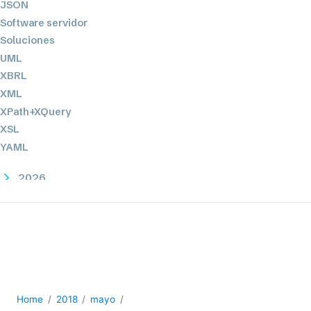
JSON
Software servidor
Soluciones
UML
XBRL
XML
XPath+XQuery
XSL
YAML
2026
2025
2024
2023
2022
2021
2020
Home
2018
mayo
2019