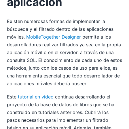
aplicación
2015
2014
2013
Existen numerosas formas de implementar la
2012
búsqueda y el filtrado dentro de las aplicaciones
2011
móviles.
MobileTogether Designer
permite a los
2010
desarrolladores realizar filtrados ya sea en la propia
2009
2008
aplicación móvil o en el servidor, a través de una
2007
consulta SQL. El conocimiento de cada uno de estos
métodos, junto con los casos de uso para ellos, es
una herramienta esencial que todo desarrollador de
aplicaciones móviles debería poseer.
Este
tutorial en video
continúa desarrollando el
proyecto de la base de datos de libros que se ha
construido en tutoriales anteriores. Cubrirá los
pasos necesarios para implementar un filtrado
básico en su aplicación móvil. Además, también