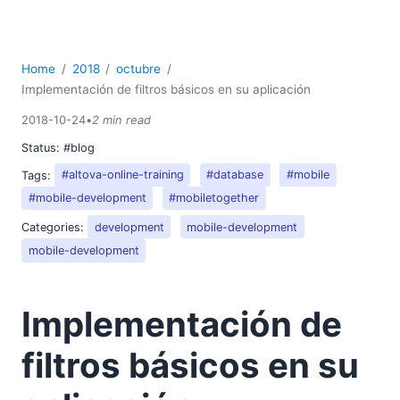
2018
02
03
Home
2018
octubre
04
Implementación de filtros básicos en su aplicación
05
2018-10-24
•
2 min read
06
Status:
#blog
07
08
Tags:
#altova-online-training
#database
#mobile
09
#mobile-development
#mobiletogether
10
Categories:
development
mobile-development
Implementación de filtros básicos en su aplicación
mobile-development
Obtenga resultados óptimos con la última versión de
Altova
11
Implementación de
12
filtros básicos en su
2017
2016