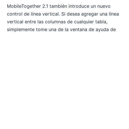
MobileTogether 2.1 también introduce un nuevo
control de línea vertical. Si desea agregar una línea
vertical entre las columnas de cualquier tabla,
simplemente tome una de la ventana de ayuda de
"Controles" y arrástrela a la posición deseada, como
se muestra en la vista del diseñador a continuación.
La línea vertical se inserta en una nueva columna de
la tabla, y puede establecer la propiedad de ancho
de la columna en "wrap_content" para que ocupe el
espacio mínimo.