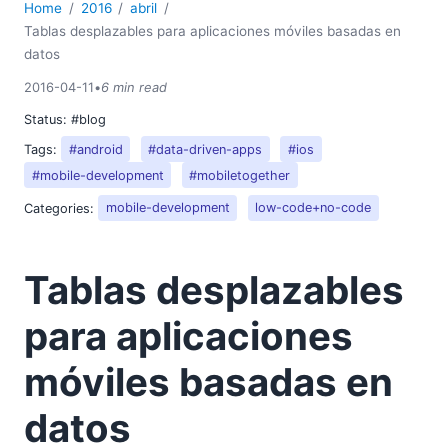
Home
2016
abril
Tablas desplazables para aplicaciones móviles basadas en
datos
2016-04-11
•
6 min read
Status:
#blog
Tags:
#android
#data-driven-apps
#ios
#mobile-development
#mobiletogether
Categories:
mobile-development
low-code+no-code
Tablas desplazables
para aplicaciones
móviles basadas en
datos