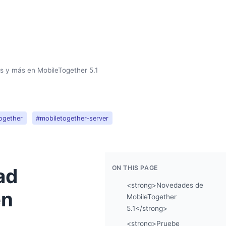
as y más en MobileTogether 5.1
ogether
#mobiletogether-server
ON THIS PAGE
ad
<strong>Novedades de
en
MobileTogether
5.1</strong>
<strong>Pruebe