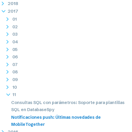
2018
2017
01
02
03
04
05
06
07
08
09
10
11
Consultas SQL con parámetros: Soporte para plantillas
SQL en DatabaseSpy
Notificaciones push: Últimas novedades de
MobileTogether
2016