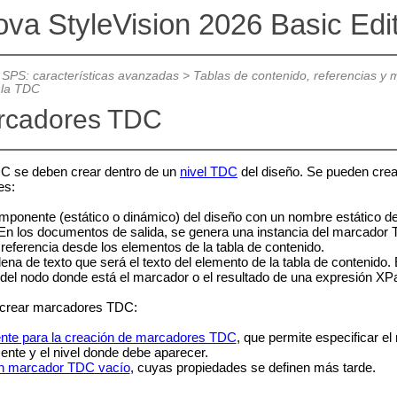
ova StyleVision 2026 Basic Edi
 SPS: características avanzadas
>
Tablas de contenido, referencias y
 la TDC
rcadores TDC
C se deben crear dentro de un
nivel TDC
del diseño. Se pueden crear 
es:
ponente (estático o dinámico) del diseño con un nombre estático def
 En los documentos de salida, se genera una instancia del marcador
referencia desde los elementos de la tabla de contenido.
dena de texto que será el texto del elemento de la tabla de contenido
del nodo donde está el marcador o el resultado de una expresión XPa
 crear marcadores TDC:
ente para la creación de marcadores TDC
, que permite especificar e
nte y el nivel donde debe aparecer.
un marcador TDC vacío
, cuyas propiedades se definen más tarde.