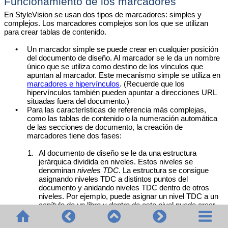
Funcionamiento de los marcadores
En StyleVision se usan dos tipos de marcadores: simples y
complejos. Los marcadores complejos son los que se utilizan
para crear tablas de contenido.
•
Un marcador simple se puede crear en cualquier posición
del documento de diseño. Al marcador se le da un nombre
único que se utiliza como destino de los vínculos que
apuntan al marcador. Este mecanismo simple se utiliza en
marcadores e hipervínculos
. (Recuerde que los
hipervínculos también pueden apuntar a direcciones URL
situadas fuera del documento.)
•
Para las características de referencia más complejas,
como las tablas de contenido o la numeración automática
de las secciones de documento, la creación de
marcadores tiene dos fases:
1.
Al documento de diseño se le da una estructura
jerárquica dividida en niveles. Estos niveles se
denominan
niveles TDC
. La estructura se consigue
asignando niveles TDC a distintos puntos del
documento y anidando niveles TDC dentro de otros
niveles. Por ejemplo, puede asignar un nivel TDC a un
capítulo de un libro y dentro de este nivel puede crear
otro nivel TDC para las secciones del capítulo.
2.
Dentro de los diferentes niveles TDC se crean