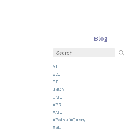
Blog
AI
EDI
ETL
JSON
UML
XBRL
XML
XPath + XQuery
XSL