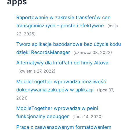
apps
2019
2018
Raportowanie w zakresie transferów cen
2017
2016
transgranicznych – proste i efektywne
(maja
2015
22, 2025)
2014
Twórz aplikacje bazodanowe bez użycia kodu
2013
dzięki RecordsManager
(czerwca 08, 2022)
2012
2011
Alternatywy dla InfoPath od firmy Altova
2010
(kwietnia 27, 2022)
2009
MobileTogether wprowadza możliwość
2008
dokonywania zakupów w aplikacji
(lipca 07,
2007
2021)
MobileTogether wprowadza w pełni
funkcjonalny debugger
(lipca 14, 2020)
Praca z zaawansowanym formatowaniem