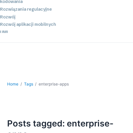
kodowania
Rozwiązania regulacyjne
Rozwój
Rozwój aplikacji mobilnych
UML
XBRL
XML
XPath i XQuery
XSL
YAML
2026
Home
Tags
enterprise-apps
2025
2024
2023
2022
Posts tagged: enterprise-
2021
2020