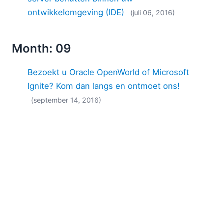
ontwikkelomgeving (IDE)
(juli 06, 2016)
Month: 09
Bezoekt u Oracle OpenWorld of Microsoft
Ignite? Kom dan langs en ontmoet ons!
(september 14, 2016)
Month: 10
MapForce biedt dynamische toegang tot
knoopnamen
(oktober 13, 2016)
De tekstweergave van de XML-editor is
aanzienlijk verbeterd
(oktober 11, 2016)