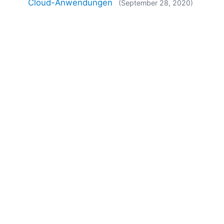
Cloud-Anwendungen
(September 28, 2020)
Aktualisierungen von XBRL-Standards für
Anforderungen im Zusammenhang mit
COVID-19
(September 09, 2020)
Month: 10
Datenabbildung binärer Objekte – Teil 2
(Oktober 30, 2020)
Datenzuordnung für binäre Objekte
(Oktober
21, 2020)
Schließlich – Eine einfache Möglichkeit, XBRL-
Taxonomien zu verwalten
(Oktober 21, 2020)
Neue Tools für JSON, EDI, SWIFT und XBRL in
Version 2021
(Oktober 14, 2020)