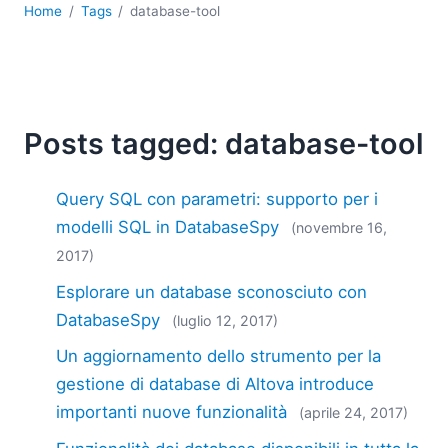
2018
Home
Tags
database-tool
2017
2016
2015
2014
Posts tagged: database-tool
2013
2012
2011
Query SQL con parametri: supporto per i
2010
modelli SQL in DatabaseSpy
(novembre 16,
2009
2017)
2008
Esplorare un database sconosciuto con
2007
DatabaseSpy
(luglio 12, 2017)
Un aggiornamento dello strumento per la
gestione di database di Altova introduce
importanti nuove funzionalità
(aprile 24, 2017)