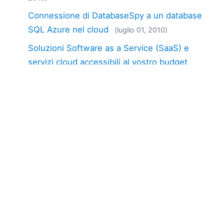
Connessione di DatabaseSpy a un database
SQL Azure nel cloud
(luglio 01, 2010)
Soluzioni Software as a Service (SaaS) e
servizi cloud accessibili al vostro budget
(marzo 26, 2009)
Nuovo video dimostrativo: Introduzione a
DatabaseSpy
(dicembre 03, 2008)
Modifica delle viste e delle stored procedure
del database
(agosto 14, 2008)
EN
|
DE
|
FR
|
ES
|
JA
|
ZH
|
KO
|
NL
|
PL
|
PT
Use of this site is governed by our
Terms of Use
,
Privacy
Policy
&
Cookie Policy
. Copyright 2005-2026 Altova. All