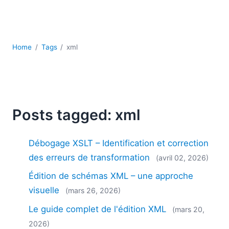
2018
2017
2016
2015
Home
Tags
xml
2014
2013
2012
2011
Posts tagged: xml
2010
2009
2008
Débogage XSLT – Identification et correction
2007
des erreurs de transformation
(avril 02, 2026)
Édition de schémas XML – une approche
visuelle
(mars 26, 2026)
Le guide complet de l'édition XML
(mars 20,
2026)