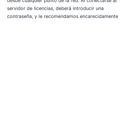
desde cualquier punto de la red. Al conectarse al
servidor de licencias, deberá introducir una
contraseña, y le recomendamos encarecidamente
que cambie la contraseña predeterminada
inmediatamente después de configurar el servidor
de licencias. De hecho, el servidor de licencias le
avisará en cada pantalla si no ha cambiado la
contraseña predeterminada.
Una vez que el servidor de licencias está en
funcionamiento, puede agregar licencias al grupo de
licencias de dos maneras: ya sea subiendo el
archivo de licencia a través de un navegador web,
o, si está trabajando en la consola del servidor
mediante una sesión de escritorio remoto, haciendo
doble clic en el archivo de licencia (esta función
está disponible en la versión de Altova