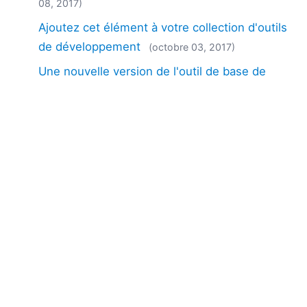
08, 2017)
Ajoutez cet élément à votre collection d'outils
de développement
(octobre 03, 2017)
Une nouvelle version de l'outil de base de
données d'Altova intègre des fonctionnalités
importantes
(avril 24, 2017)
Nouvelle version d'Altova : fonctionnalités
améliorées pour la rétro-transformation XSLT
(avril 05, 2017)
MobileTogether ajoute des codes-barres, des
tests automatisés et bien plus encore
(novembre 09, 2016)
Les outils de gestion des données massives,
des bases de données et de XBRL
connaissent une forte croissance
(octobre 04,