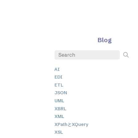
Blog
AI
EDI
ETL
JSON
UML
XBRL
XML
XPathとXQuery
XSL