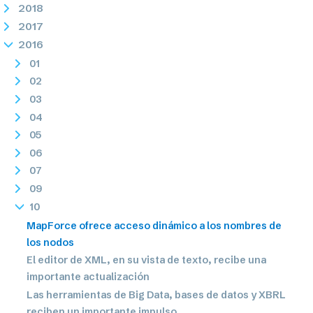
2018
2017
2016
01
02
03
04
05
06
07
09
10
MapForce ofrece acceso dinámico a los nombres de
los nodos
El editor de XML, en su vista de texto, recibe una
importante actualización
Las herramientas de Big Data, bases de datos y XBRL
reciben un importante impulso