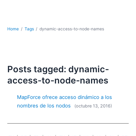
JSON
Software servidor
Soluciones
UML
Home
Tags
dynamic-access-to-node-names
XBRL
XML
XPath+XQuery
XSL
YAML
Posts tagged: dynamic-
2026
access-to-node-names
2025
2024
MapForce ofrece acceso dinámico a los
2023
nombres de los nodos
(octubre 13, 2016)
2022
2021
2020
2019